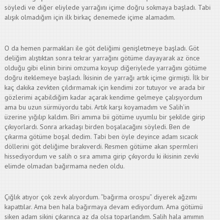
söyledi ve diğer eliylede yarrağını içime doğru sokmaya başladı. Tabi
alışık olmadığım için ilk birkaç denemede içime alamadım.
O da hemen parmakları ile göt deliğimi genişletmeye başladı. Göt
deliğim alıştıktan sonra tekrar yarrağını götüme dayayarak az önce
olduğu gibi elinin birini omzuma koyup diğeriylede yarrağını götüme
doğru iteklemeye başladı. İkisinin de yarrağı artık içime girmişti. İlk bir
kaç dakika zevkten çıldırmamak için kendimi zor tutuyor ve arada bir
gözlerimi açabildiğim kadar açarak kendime gelmeye çalışıyordum
ama bu uzun sürmüyordu tabi. Artık karşı koyamadım ve Salih’in
üzerine yığılıp kaldım. Biri amıma bii götüme uyumlu bir şekilde girip
çıkıyorlardı. Sonra arkadaşı birden boşalacağını söyledi. Ben de
çıkarma götüme boşal dedim. Tabi ben öyle deyince adam sıcacık
döllerini göt deliğime bırakıverdi. Resmen götüme akan spermleri
hissediyordum ve salih o sıra amıma girip çıkıyordu ki ikisinin zevki
elimde olmadan bağırmama neden oldu.
Çığlık atıyor çok zevk alıyordum. “bağırma orospu” diyerek ağzımı
kapattılar. Ama ben hala bağırmaya devam ediyordum. Ama götümü
siken adam sikini çıkarınca az da olsa toparlandım. Salih hala amımın