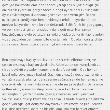
kadar benim için eğlence olsa da Salih bu sikişmeye ciddi bir ilişki
gözüyle bakıyordu. Ama ben sadece yarağı çok büyük olduğu için
onunla sikişiyordum. gerçi sadece o değil ayrıca beni ilk siktiğinde
öyle zevk almıştım ki videomu çekmesine izin vermiştim. Bazen
uzaklaşmak istediğimde beni o videoyla tehdit ediyordu ben de
mecbur kalıyordum. Ama bu son defasında Salih farklı bir şey yapmış
ve beni sikmesi için bir arkadaşını daha getirmişti. Her zaman
buluştuğuımuz evde buluştuk. Yanında arkadaşı da vardı. Tabi elindeki
video yüzünden ben sesimi bile çıkartamadım. Odadan içeri girdikten
sonra önce Osman üzerindekileri çıkarttı ve soyun dedi bana.
Ben soyunmaya başlayınca ikisi birden siklerini ellerine almış ve
çoktan okşamaya başlamışlardı bile. Adam zaten çok yakışıklıydı ve
sikide büyüktü o yüzden hemen onu da dfavet ettim. Oda hemen
kabul edip soyunmaya başladı. Salih önce yatağa geçip uzandı eline
yarrağını alarak sikiş için beni üzerine çağırdı. Ben de hemen üzerine
çıkarak iki elimle sikini tutarak üzerine oturmaya başladım. Daha önce
götten sikiş yaşamadım değil ama hiç iki erkeği bir anda içime
almamıştım o yüzden bende içten içe heyecanlıydım yalan yok.
Salih’in sikine oturup kalkmaya başladım. O sırada arkadaşı da arkama
geçip yarrağını göt deliğime dayayarak sürttürmeye başladı. Aradan
kısa süre geçtikten sonra da bir elini omzuma atıp hareket etmemi