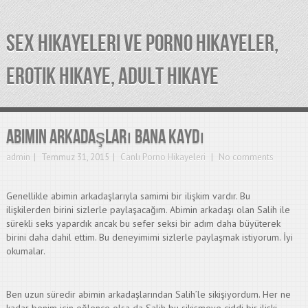
SEX HIKAYELERI VE PORNO HIKAYELER,
EROTIK HIKAYE, ADULT HIKAYE
Abimin Arkadaşları Bana Kaydı
admin
Temmuz 31, 2015
Canlı Porno Hikayeleri
No comments
Genellikle abimin arkadaşlarıyla samimi bir ilişkim vardır. Bu
ilişkilerden birini sizlerle paylaşacağım. Abimin arkadaşı olan Salih ile
sürekli seks yapardık ancak bu sefer seksi bir adım daha büyüterek
birini daha dahil ettim. Bu deneyimimi sizlerle paylaşmak istiyorum. İyi
okumalar.
Ben uzun süredir abimin arkadaşlarından Salih’le sikişiyordum. Her ne