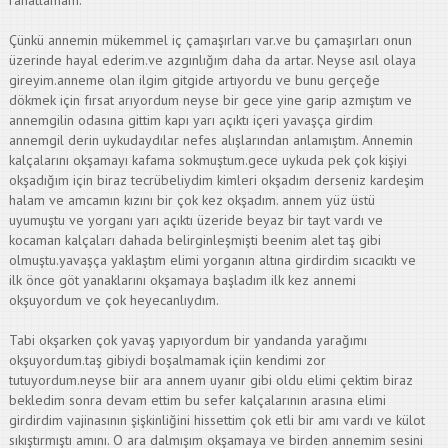
rahatlamam.
Çünkü annemin mükemmel iç çamaşırları var.ve bu çamaşırları onun
üzerinde hayal ederim.ve azgınlığım daha da artar. Neyse asıl olaya
gireyim.anneme olan ilgim gitgide artıyordu ve bunu gerçeğe
dökmek için fırsat arıyordum neyse bir gece yine garip azmıştım ve
annemgilin odasına gittim kapı yarı açıktı içeri yavaşça girdim
annemgil derin uykudaydılar nefes alışlarından anlamıştım. Annemin
kalçalarını okşamayı kafama sokmuştum.gece uykuda pek çok kişiyi
okşadığım için biraz tecrübeliydim kimleri okşadım derseniz kardeşim
halam ve amcamın kızını bir çok kez okşadım. annem yüz üstü
uyumuştu ve yorganı yarı açıktı üzeride beyaz bir tayt vardı ve
kocaman kalçaları dahada belirginleşmişti beenim alet taş gibi
olmuştu.yavaşça yaklaştım elimi yorganın altına girdirdim sıcacıktı ve
ilk önce göt yanaklarını okşamaya başladım ilk kez annemi
okşuyordum ve çok heyecanlıydım.
Tabi okşarken çok yavaş yapıyordum bir yandanda yarağımı
okşuyordum.taş gibiydi boşalmamak içiin kendimi zor
tutuyordum.neyse biir ara annem uyanır gibi oldu elimi çektim biraz
bekledim sonra devam ettim bu sefer kalçalarının arasına elimi
girdirdim vajinasının şişkinliğini hissettim çok etli bir amı vardı ve külot
sıkıştırmıştı amını. O ara dalmışım okşamaya ve birden annemim sesini