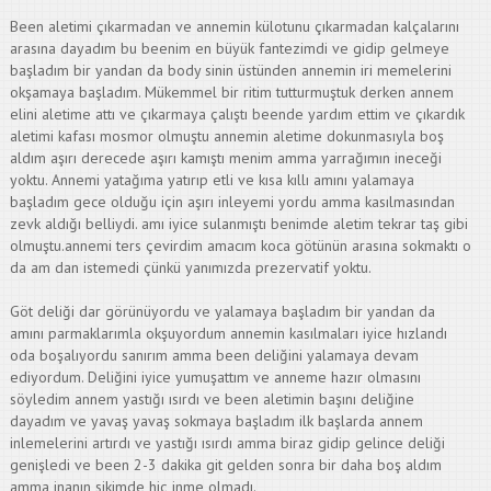
Been aletimi çıkarmadan ve annemin külotunu çıkarmadan kalçalarını
arasına dayadım bu beenim en büyük fantezimdi ve gidip gelmeye
başladım bir yandan da body sinin üstünden annemin iri memelerini
okşamaya başladım. Mükemmel bir ritim tutturmuştuk derken annem
elini aletime attı ve çıkarmaya çalıştı beende yardım ettim ve çıkardık
aletimi kafası mosmor olmuştu annemin aletime dokunmasıyla boş
aldım aşırı derecede aşırı kamıştı menim amma yarrağımın ineceği
yoktu. Annemi yatağıma yatırıp etli ve kısa kıllı amını yalamaya
başladım gece olduğu için aşırı inleyemi yordu amma kasılmasından
zevk aldığı belliydi. amı iyice sulanmıştı benimde aletim tekrar taş gibi
olmuştu.annemi ters çevirdim amacım koca götünün arasına sokmaktı o
da am dan istemedi çünkü yanımızda prezervatif yoktu.
Göt deliği dar görünüyordu ve yalamaya başladım bir yandan da
amını parmaklarımla okşuyordum annemin kasılmaları iyice hızlandı
oda boşalıyordu sanırım amma been deliğini yalamaya devam
ediyordum. Deliğini iyice yumuşattım ve anneme hazır olmasını
söyledim annem yastığı ısırdı ve been aletimin başını deliğine
dayadım ve yavaş yavaş sokmaya başladım ilk başlarda annem
inlemelerini artırdı ve yastığı ısırdı amma biraz gidip gelince deliği
genişledi ve been 2-3 dakika git gelden sonra bir daha boş aldım
amma inanın sikimde hiç inme olmadı.