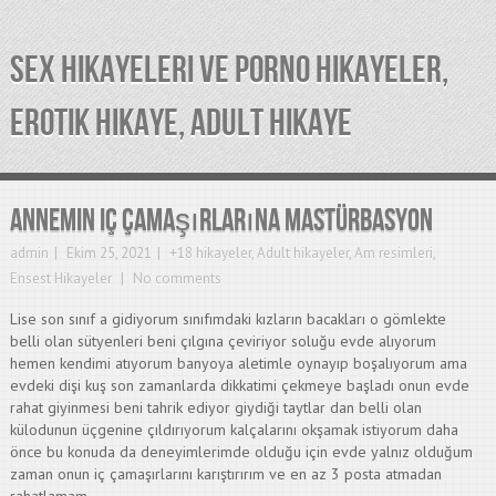
SEX HIKAYELERI VE PORNO HIKAYELER,
EROTIK HIKAYE, ADULT HIKAYE
Annemin iç çamaşırlarına mastürbasyon
admin
Ekim 25, 2021
+18 hikayeler
,
Adult hikayeler
,
Am resimleri
,
Ensest Hikayeler
No comments
Lise son sınıf a gidiyorum sınıfımdaki kızların bacakları o gömlekte
belli olan sütyenleri beni çılgına çeviriyor soluğu evde alıyorum
hemen kendimi atıyorum banyoya aletimle oynayıp boşalıyorum ama
evdeki dişi kuş son zamanlarda dikkatimi çekmeye başladı onun evde
rahat giyinmesi beni tahrik ediyor giydiği taytlar dan belli olan
külodunun üçgenine çıldırıyorum kalçalarını okşamak istiyorum daha
önce bu konuda da deneyimlerimde olduğu için evde yalnız olduğum
zaman onun iç çamaşırlarını karıştırırım ve en az 3 posta atmadan