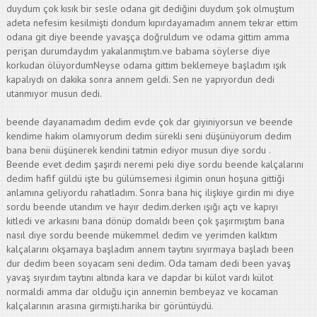
duydum çok kısık bir sesle odana git dediğini duydum şok olmuştum
adeta nefesim kesilmişti dondum kıpırdayamadım annem tekrar ettim
odana git diye beende yavaşça doğruldum ve odama gittim amma
perişan durumdaydım yakalanmıştım.ve babama söylerse diye
korkudan ölüyordumNeyse odama gittim beklemeye başladım ışık
kapalıydı on dakika sonra annem geldi. Sen ne yapıyordun dedi
utanmıyor musun dedi.
beende dayanamadım dedim evde çok dar giyiniyorsun ve beende
kendime hakim olamıyorum dedim sürekli seni düşünüyorum dedim
bana benii düşünerek kendini tatmin ediyor musun diye sordu .
Beende evet dedim şaşırdı neremi peki diye sordu beende kalçalarını
dedim hafif güldü işte bu gülümsemesi ilgimin onun hoşuna gittiği
anlamına geliyordu rahatladım. Sonra bana hiç ilişkiye girdin mi diye
sordu beende utandım ve hayır dedim.derken ışığı açtı ve kapıyı
kitledi ve arkasını bana dönüp domaldı been çok şaşırmıştım bana
nasıl diye sordu beende mükemmel dedim ve yerimden kalktım
kalçalarını okşamaya başladım annem taytını sıyırmaya başladı been
dur dedim been soyacam seni dedim. Oda tamam dedi been yavaş
yavaş sıyırdım taytını altında kara ve dapdar bi külot vardı külot
normaldi amma dar olduğu için annemin bembeyaz ve kocaman
kalçalarının arasına girmişti.harika bir görüntüydü.