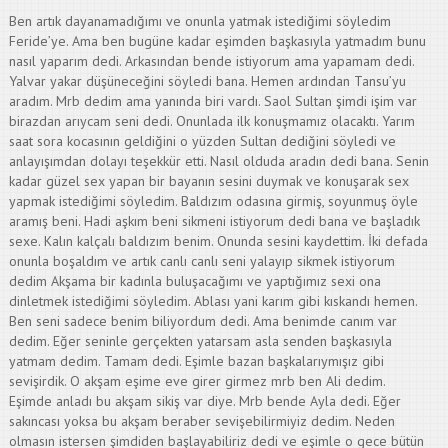
Ben artık dayanamadığımı ve onunla yatmak istediğimi söyledim
Feride’ye. Ama ben bugüne kadar eşimden başkasıyla yatmadım bunu
nasıl yaparım dedi. Arkasından bende istiyorum ama yapamam dedi.
Yalvar yakar düşüneceğini söyledi bana. Hemen ardından Tansu’yu
aradım. Mrb dedim ama yanında biri vardı. Saol Sultan şimdi işim var
birazdan arıycam seni dedi. Onunlada ilk konuşmamız olacaktı. Yarım
saat sora kocasının geldiğini o yüzden Sultan dediğini söyledi ve
anlayışımdan dolayı teşekkür etti. Nasıl olduda aradın dedi bana. Senin
kadar güzel sex yapan bir bayanın sesini duymak ve konuşarak sex
yapmak istediğimi söyledim. Baldızım odasına girmiş, soyunmuş öyle
aramış beni. Hadi aşkım beni sikmeni istiyorum dedi bana ve başladık
sexe. Kalın kalçalı baldızım benim. Onunda sesini kaydettim. İki defada
onunla boşaldım ve artık canlı canlı seni yalayıp sikmek istiyorum
dedim Akşama bir kadınla buluşacağımı ve yaptığımız sexi ona
dinletmek istediğimi söyledim. Ablası yani karım gibi kıskandı hemen.
Ben seni sadece benim biliyordum dedi. Ama benimde canım var
dedim. Eğer seninle gerçekten yatarsam asla senden başkasıyla
yatmam dedim. Tamam dedi. Eşimle bazan başkalarıymışız gibi
sevişirdik. O akşam eşime eve girer girmez mrb ben Ali dedim.
Eşimde anladı bu akşam sikiş var diye. Mrb bende Ayla dedi. Eğer
sakıncası yoksa bu akşam beraber sevişebilirmiyiz dedim. Neden
olmasın istersen şimdiden başlayabiliriz dedi ve eşimle o gece bütün