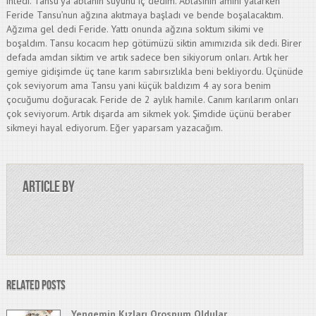
inledi. Tansu’ya ablanın suyunu iç dedim. Ablasının amını yalarken
Feride Tansu’nun ağzına akıtmaya başladı ve bende boşalacaktım.
Ağzıma gel dedi Feride. Yattı onunda ağzına soktum sikimi ve
boşaldım. Tansu kocacım hep götümüzü siktin amımızıda sik dedi. Birer
defada amdan siktim ve artık sadece ben sikiyorum onları. Artık her
gemiye gidişimde üç tane karım sabırsızlıkla beni bekliyordu. Üçünüde
çok seviyorum ama Tansu yani küçük baldızım 4 ay sora benim
çocuğumu doğuracak. Feride de 2 aylık hamile. Canım karılarım onları
çok seviyorum. Artık dışarda am sikmek yok. Şimdide üçünü beraber
sikmeyi hayal ediyorum. Eğer yaparsam yazacağım.
Article by
Related Posts
Yengemin Kızları Orospum Oldular