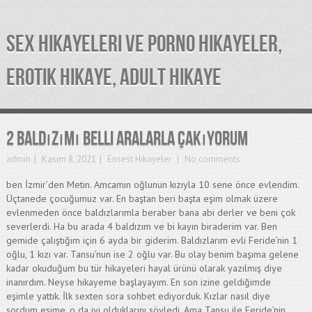
SEX HIKAYELERI VE PORNO HIKAYELER,
EROTIK HIKAYE, ADULT HIKAYE
2 baldızımı belli aralarla çakıyorum
admin
Kasım 8, 2021
Ensest Hikayeler
No comments
ben İzmir’den Metin. Amcamın oğlunun kızıyla 10 sene önce evlendim.
Üçtanede çocuğumuz var. En baştan beri başta eşim olmak üzere
evlenmeden önce baldızlarımla beraber bana abi derler ve beni çok
severlerdi. Ha bu arada 4 baldızım ve bi kayın biraderim var. Ben
gemide çalıştığım için 6 ayda bir giderim. Baldızlarım evli Feride’nin 1
oğlu, 1 kızı var. Tansu’nun ise 2 oğlu var. Bu olay benim başıma gelene
kadar okuduğum bu tür hikayeleri hayal ürünü olarak yazılmış diye
inanırdım. Neyse hikayeme başlayayım. En son izine geldiğimde
eşimle yattık. İlk sexten sora sohbet ediyorduk. Kızlar nasıl diye
sordum eşime, o da iyi olduklarını söyledi. Ama Tansu ile Feride’nin