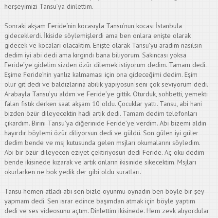
herşeyimizi Tansu’ya dinlettim.
Sonraki akşam Feride’nin kocasıyla Tansu’nun kocası İstanbula
gideceklerdi. İkiside söylemişlerdi ama ben onlara enişte olarak
gidecek ve kocaları olacaktım. Enişte olarak Tansu’yu aradım nasılsın
dedim iyi abi dedi ama kırgındı bana biliyorum. Sakıncası yoksa
Feride’ye gidelim sizden özür dilemek istiyorum dedim. Tamam dedi.
Eşime Feride’nin yanlız kalmaması için ona gideceğimi dedim. Eşim
olur git dedi ve baldızlarına abilik yapıyosun seni çok seviyorum dedi.
Arabayla Tansu’yu aldım ve Feride’ye gittik. Oturduk, sohbetti, yemekti
falan fıstık derken saat akşam 10 oldu. Çocuklar yattı. Tansu, abi hani
bizden özür dileyecektin hadi artık dedi. Tamam dedim telefonları
çıkardım. Birini Tansu’ya diğerinide Feride’ye verdim. Abi bizemi aldın
hayırdır böylemi özür diliyorsun dedi ve güldü. Son gülen iyi güler
dedim bende ve msj kutusunda gelen msjları okumalarını söyledim.
Abi bir özür dileyecen eziyet çektiriyosun dedi Feride. Aç oku dedim
bende ikisinede kızarak ve artık onların ikisinide sikecektim. Msjları
okurlarken ne bok yedik der gibi oldu suratları.
Tansu hemen atladı abi sen bizle oyunmu oynadın ben böyle bir şey
yapmam dedi. Sen ısrar edince başımdan atmak için böyle yaptım
dedi ve ses videosunu açtım. Dinlettim ikisinede. Hem zevk alıyordular