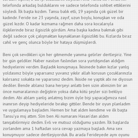
telefonda arkadaş bulduklarını ve sadece telefonda sohbet ettiklerini
söyledi. İlk başta kızdım. Tansu balık etli, 19 yaşında çok güzel bir
kadındır. Feride ise 23 yaşında, zayıf, uzun boylu, konuşkan ve oda
güzel kızdır. O kadar kızmama rağmen daha sora kocalarıyla
ilişkilerinde biraz ilgisizlik gördüm. Ama başka kadına bakmak gibi
değil sadece çok çalışmaktan kaynaklanan ilgisizlikti bu. Kızlarda biraz
cahil ve genç olunca böyle bir hataya düşmüşlerdi.
Beni çok sevdikleri için her gitmemde yanıma gelirler dertleşiriz. Yine
bir gün geldiler. Naber nasılsın faslından sora yurtdışından aldığım
hediyelerini verdim. Başladık konuşmaya. İkisinede bakın kızlar yanlış
yoldasınız böyle yaparsanız yuvanız yıkılır allah korusun çocuklarınızla
kalırsanız sokakta ne yaparsınız dedim. İkiside ne yaptık abi ne diyosun
dediler. Bende ablanız bana herşeyi anlattı ben sizin abinizim bir an
önce numaralarınızı değiştirin yoksa daha kötü şeyler sizi bekliyo
dedim. Abi ablam yanlış anlatmış bizim öyle bişi yapacağımıza nasıl
inanırsın deyip hediyeleride bırakıp gittiler. Bende bir oyun planladım
ve uygulamaya başladım. Hemen bir hat aldım kendime ve ilk başta
Tansu’ya msj attım. Slm ben Ali numaranı Hasan’dan aldım
tanışabilirmiyiz dedim. Evli ve mutsuz olduğumu yazdım. İlk başlarda
zorlandım ama 1 haftadan sora cevap yazmaya başladı. Ama sex
konuşmuyor sadece dertleşiyorduk. Bu arada Ferideyede aynı oyunu