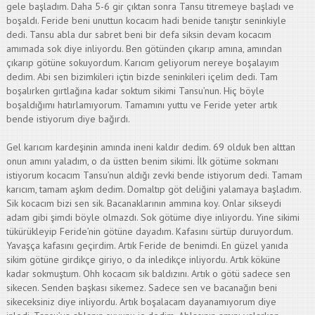
gele başladım. Daha 5-6 gir çıktan sonra Tansu titremeye başladı ve
boşaldı. Feride beni unuttun kocacım hadi benide tanıştır seninkiyle
dedi. Tansu abla dur sabret beni bir defa siksin devam kocacım
amımada sok diye inliyordu. Ben götünden çıkarıp amına, amından
çıkarıp götüne sokuyordum. Karıcım geliyorum nereye boşalayım
dedim. Abi sen bizimkileri içtin bizde seninkileri içelim dedi. Tam
boşalırken gırtlağına kadar soktum sikimi Tansu’nun. Hiç böyle
boşaldığımı hatırlamıyorum. Tamamını yuttu ve Feride yeter artık
bende istiyorum diye bağırdı.
Gel karıcım kardeşinin amında ineni kaldır dedim. 69 olduk ben alttan
onun amını yaladım, o da üstten benim sikimi. İlk götüme sokmanı
istiyorum kocacım Tansu’nun aldığı zevki bende istiyorum dedi. Tamam
karıcım, tamam aşkım dedim. Domaltıp göt deliğini yalamaya başladım.
Sik kocacım bizi sen sik. Bacanaklarının ammına koy. Onlar sikseydi
adam gibi şimdi böyle olmazdı. Sok götüme diye inliyordu. Yine sikimi
tükürükleyip Feride’nin götüne dayadım. Kafasını sürtüp duruyordum.
Yavaşça kafasını geçirdim. Artık Feride de benimdi. En güzel yanıda
sikim götüne girdikçe giriyo, o da inledikçe inliyordu. Artık köküne
kadar sokmuştum. Ohh kocacım sik baldızını. Artık o götü sadece sen
sikecen. Senden başkası sikemez. Sadece sen ve bacanağın beni
sikeceksiniz diye inliyordu. Artık boşalacam dayanamıyorum diye