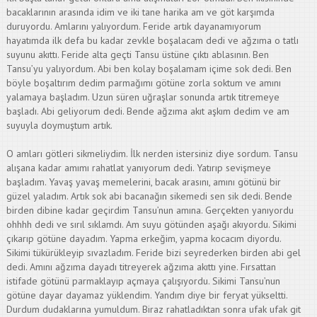
bacaklarının arasında idim ve iki tane harika am ve göt karşımda
duruyordu. Amlarını yalıyordum. Feride artık dayanamıyorum
hayatımda ilk defa bu kadar zevkle boşalacam dedi ve ağzıma o tatlı
suyunu akıttı. Feride alta geçti Tansu üstüne çıktı ablasının. Ben
Tansu’yu yalıyordum. Abi ben kolay boşalamam içime sok dedi. Ben
böyle boşaltırım dedim parmağımı götüne zorla soktum ve amını
yalamaya başladım. Uzun süren uğraşlar sonunda artık titremeye
başladı. Abi geliyorum dedi. Bende ağzıma akıt aşkım dedim ve am
suyuyla doymuştum artık.
O amları götleri sikmeliydim. İlk nerden istersiniz diye sordum. Tansu
alışana kadar amımı rahatlat yanıyorum dedi. Yatırıp sevişmeye
başladım. Yavaş yavaş memelerini, bacak arasını, amını götünü bir
güzel yaladım. Artık sok abi bacanağın sikemedi sen sik dedi. Bende
birden dibine kadar geçirdim Tansu’nun amına. Gerçekten yanıyordu
ohhhh dedi ve sırıl sıklamdı. Am suyu götünden aşağı akıyordu. Sikimi
çıkarıp götüne dayadım. Yapma erkeğim, yapma kocacım diyordu.
Sikimi tükürükleyip sıvazladım. Feride bizi seyrederken birden abi gel
dedi. Amını ağzıma dayadı titreyerek ağzıma akıttı yine. Fırsattan
istifade götünü parmaklayıp açmaya çalışıyordu. Sikimi Tansu’nun
götüne dayar dayamaz yüklendim. Yandım diye bir feryat yükseltti.
Durdum dudaklarına yumuldum. Biraz rahatladıktan sonra ufak ufak git