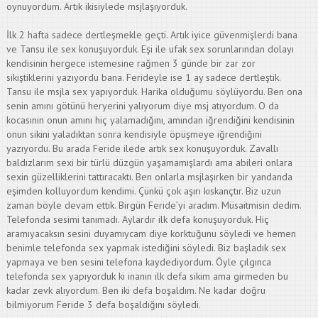
oynuyordum. Artık ikisiylede msjlaşıyorduk.
İlk 2 hafta sadece dertleşmekle geçti. Artık iyice güvenmişlerdi bana
ve Tansu ile sex konuşuyorduk. Eşi ile ufak sex sorunlarından dolayı
kendisinin hergece istemesine rağmen 3 günde bir zar zor
sikiştiklerini yazıyordu bana. Ferideyle ise 1 ay sadece dertleştik.
Tansu ile msjla sex yapıyorduk. Harika olduğumu söylüyordu. Ben ona
senin amını götünü heryerini yalıyorum diye msj atıyordum. O da
kocasının onun amını hiç yalamadığını, amından iğrendiğini kendisinin
onun sikini yaladıktan sonra kendisiyle öpüşmeye iğrendiğini
yazıyordu. Bu arada Feride ilede artık sex konuşuyorduk. Zavallı
baldızlarım sexi bir türlü düzgün yaşamamışlardı ama abileri onlara
sexin güzelliklerini tattıracaktı. Ben onlarla msjlaşırken bir yandanda
eşimden kolluyordum kendimi. Çünkü çok aşırı kıskançtır. Biz uzun
zaman böyle devam ettik. Birgün Feride’yi aradım. Müsaitmisin dedim.
Telefonda sesimi tanımadı. Aylardır ilk defa konuşuyorduk. Hiç
aramıyacaksın sesini duyamıycam diye korktuğunu söyledi ve hemen
benimle telefonda sex yapmak istediğini söyledi. Biz başladık sex
yapmaya ve ben sesini telefona kaydediyordum. Öyle çılgınca
telefonda sex yapıyorduk ki inanın ilk defa sikim ama girmeden bu
kadar zevk alıyordum. Ben iki defa boşaldım. Ne kadar doğru
bilmiyorum Feride 3 defa boşaldığını söyledi.