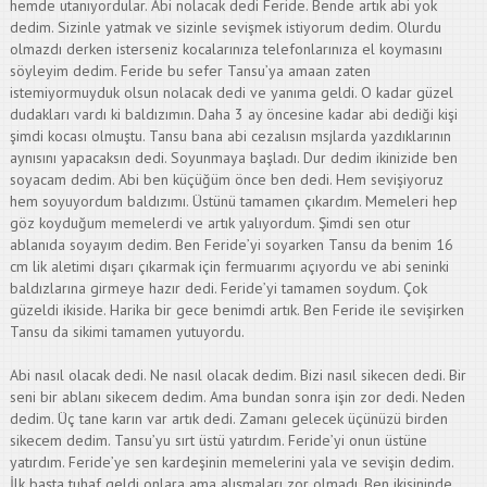
hemde utanıyordular. Abi nolacak dedi Feride. Bende artık abi yok
dedim. Sizinle yatmak ve sizinle sevişmek istiyorum dedim. Olurdu
olmazdı derken isterseniz kocalarınıza telefonlarınıza el koymasını
söyleyim dedim. Feride bu sefer Tansu’ya amaan zaten
istemiyormuyduk olsun nolacak dedi ve yanıma geldi. O kadar güzel
dudakları vardı ki baldızımın. Daha 3 ay öncesine kadar abi dediği kişi
şimdi kocası olmuştu. Tansu bana abi cezalısın msjlarda yazdıklarının
aynısını yapacaksın dedi. Soyunmaya başladı. Dur dedim ikinizide ben
soyacam dedim. Abi ben küçüğüm önce ben dedi. Hem sevişiyoruz
hem soyuyordum baldızımı. Üstünü tamamen çıkardım. Memeleri hep
göz koyduğum memelerdi ve artık yalıyordum. Şimdi sen otur
ablanıda soyayım dedim. Ben Feride’yi soyarken Tansu da benim 16
cm lik aletimi dışarı çıkarmak için fermuarımı açıyordu ve abi seninki
baldızlarına girmeye hazır dedi. Feride’yi tamamen soydum. Çok
güzeldi ikiside. Harika bir gece benimdi artık. Ben Feride ile sevişirken
Tansu da sikimi tamamen yutuyordu.
Abi nasıl olacak dedi. Ne nasıl olacak dedim. Bizi nasıl sikecen dedi. Bir
seni bir ablanı sikecem dedim. Ama bundan sonra işin zor dedi. Neden
dedim. Üç tane karın var artık dedi. Zamanı gelecek üçünüzü birden
sikecem dedim. Tansu’yu sırt üstü yatırdım. Feride’yi onun üstüne
yatırdım. Feride’ye sen kardeşinin memelerini yala ve sevişin dedim.
İlk başta tuhaf geldi onlara ama alışmaları zor olmadı. Ben ikisininde