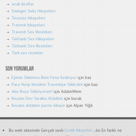
sıcak itiraflar
Swinger Seks Hikayeleri
Tecavüz hikayeleri
Travesti hikayeleri
Travesti Sex Resimleri
Türbanlı Sex Hikayeleri
Türbanlı Sex Resimleri
Türk sex resimler
Son yorumlar
Eşimin Sikilmesi Beni Fena Azdırıyor
için
bas
Para Verip Kendimi Travestiye Siktirdim
için
bas
Aile Boyu Siktiriyorum!
için
AdalinWem
Kocamı Dev Yarakla Aldattım
için
burak
Kocamı aldattım porno hikaye
için
Alper Yiğit
Bu web sitesinde Gerçek sesli
Erotik hikayeler
, ile En farklı ve