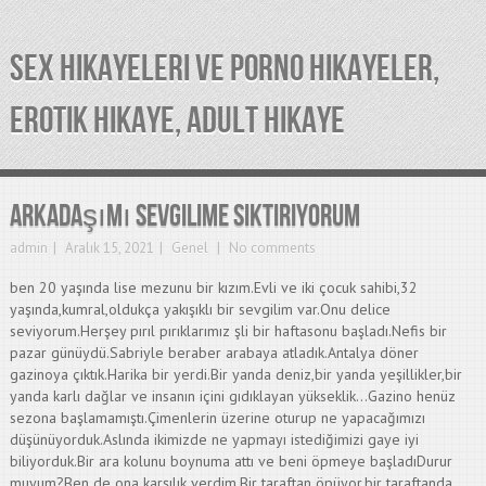
SEX HIKAYELERI VE PORNO HIKAYELER,
EROTIK HIKAYE, ADULT HIKAYE
Arkadaşımı Sevgilime Siktiriyorum
admin
Aralık 15, 2021
Genel
No comments
ben 20 yaşında lise mezunu bir kızım.Evli ve iki çocuk sahibi,32
yaşında,kumral,oldukça yakışıklı bir sevgilim var.Onu delice
seviyorum.Herşey pırıl pırıklarımız şli bir haftasonu başladı.Nefis bir
pazar günüydü.Sabriyle beraber arabaya atladık.Antalya döner
gazinoya çıktık.Harika bir yerdi.Bir yanda deniz,bir yanda yeşillikler,bir
yanda karlı dağlar ve insanın içini gıdıklayan yükseklik…Gazino henüz
sezona başlamamıştı.Çimenlerin üzerine oturup ne yapacağımızı
düşünüyorduk.Aslında ikimizde ne yapmayı istediğimizi gaye iyi
biliyorduk.Bir ara kolunu boynuma attı ve beni öpmeye başladıDurur
muyum?Ben de ona karşılık verdim.Bir taraftan öpüyor,bir taraftanda