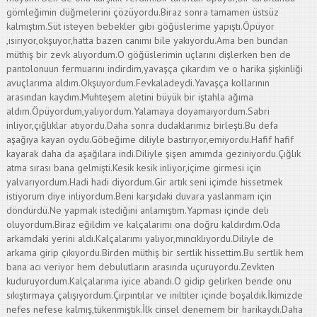
gömleğimin düğmelerini çözüyordu.Biraz sonra tamamen üstsüz
kalmıştım.Süt isteyen bebekler gibi göğüslerime yapıştı.Öpüyor
,ısırıyor,okşuyor,hatta bazen canımı bile yakıyordu.Ama ben bundan
müthiş bir zevk alıyordum.O göğüslerimin uçlarını dişlerken ben de
pantolonuun fermuarını indirdim,yavaşça çıkardım ve o harika şişkinliği
avuçlarıma aldım.Okşuyordum.Fevkaladeydi.Yavaşça kollarının
arasından kaydım.Muhteşem aletini büyük bir iştahla ağıma
aldım.Öpüyordum,yalıyordum.Yalamaya doyamaıyordum.Sabri
inliyor,çığlıklar atıyordu.Daha sonra dudaklarımız birleşti.Bu defa
aşağıya kayan oydu.Göbeğime diliyle bastırıyor,emiyordu.Hafif hafif
kayarak daha da aşağılara indi.Diliyle şişen amımda geziniyordu.Çığlık
atma sırası bana gelmişti.Kesik kesik inliyor,içime girmesi için
yalvarıyordum.Hadi hadi diyordum.Gir artık seni içimde hissetmek
istiyorum diye inliyordum.Beni karşıdaki duvara yaslanmam için
döndürdü.Ne yapmak istediğini anlamıştım.Yapması içinde deli
oluyordum.Biraz eğildim ve kalçalarımı ona doğru kaldırdım.Oda
arkamdaki yerini aldı.Kalçalarımı yalıyor,mıncıklıyordu.Diliyle de
arkama girip çıkıyordu.Birden müthiş bir sertlik hissettim.Bu sertlik hem
bana acı veriyor hem debulutların arasında uçuruyordu.Zevkten
kuduruyordum.Kalçalarıma iyice abandı.O gidip gelirken bende onu
sıkıştırmaya çalışıyordum.Çırpıntılar ve iniltiler içinde boşaldık.İkimizde
nefes nefese kalmış,tükenmiştik.İlk cinsel denemem bir harikaydı.Daha