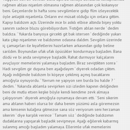
rağmen ablası nişanlım olmasına rağmen ablasından çok kıskanıyor
beni. Geçenlerde bi hafta sonu sevgilimlere gidip film izleyecektik
öyle anlaştık nişanlımla. Onların evi müsait olduğu için onlara gittim.
Kapıyı baldızım açtı. Üzerinde ince bi askılı elbise altında bişey yoktu
sanırım sadece bluzu görebiliyordum. ‘Fıstığım ablan nerde ‘ dedim
baldıza. ‘ Yukarda banyoya gircekti git bak istersen ‘ dediğinde yukarı
kata çıkıp nişanlımın ve baldızımın odasına daldım. Sevgilim üzerinde
iç çamaşırları ile kıyafetlerini hazırlarken arkasından gidip beline
sarıldım. Boynundan ufak ufak öpücükler kondurmaya başladım. Bana
dödü ve bi anda sevişmeye başladık. Rahat durmuyor kalçalarını
avuçluyor memelerini yalamaya başladım. Biraz seviştikten sonra ‘
Hadi sevgilim gir duşuna ben aşağıdayım ‘ diyerek odadan çıktım.
Aşağı indiğimde baldızım bi köşeye çekilmiş açmış bacaklarını
amcığıyla oynuyordu. ‘ Yavrum ne yapıyon sen burda bu halde ? ‘
dedim. ‘ Yukarıda ablamla sevişirken sizi izledim kapının deliğinden
beni de mutlu etsen keşke böyle kendi kendime zevk almaya
çalışıyorum ‘ diyerek amcığıyla oynamaya devam etti. ‘ Seni sikerim
ama ablanın haberi olursa bir daha benim yüzümü asla göremezsin
ama kimsenin kulağına gitmezse sana söz veriyorum seni herzaman
sikerim ‘ diye karşılık verince ‘ Tamam söz ‘ dediğinde baldızımın
dudaklarına yapışarak başladık sevişmeye. Aşağı eğilerek kabarmış
sulanmış amcığı başladım yalamaya. Ellerimle ufak memelerini