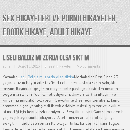
SEX HIKAYELERI VE PORNO HIKAYELER,
EROTIK HIKAYE, ADULT HIKAYE
Liseli Baldizimi zorda olsa siktim
admin
Ocak 19, 2015
Ensest Hikayeler
No comments
Kaynak :
Liseli Baldizimi zorda olsa siktim
Merhabalar. Ben Sinan 23
yaşında uzun boylu atletik vücudu olan sert kaslara sahip yakışıklı
biriyim. Başımdan geçen bi olayı sizinle paylaşmak istedim umarım
beğenirsiniz. İzmir’de ikamet ediyorum. Üniversite 3. sınıftayım ve
kimya mühendisliği okuyorum. Sevgilimle 3 senedir beraberiz kendi
aramızda nişan yaptık şimdilik çok ciddiyiz. Askerliğim var ve okulum
bitmediği için henüz evlenemiyoruz. Sevgilimin ismi Gamze benden bi
yaş küçük aynı sınıfta okuyoruz. Ailelerimizin arası da oldukça iyi.
Sevgilimin bide lise son sınıfta okuyan bi kız kardeşi var ismi Tuğçe.
Tuğçede son bir senedir bana aşık. Bu konuyu defalarca konuşmamıza