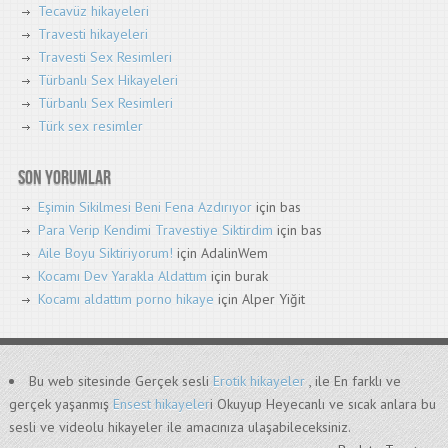
Tecavüz hikayeleri
Travesti hikayeleri
Travesti Sex Resimleri
Türbanlı Sex Hikayeleri
Türbanlı Sex Resimleri
Türk sex resimler
Son yorumlar
Eşimin Sikilmesi Beni Fena Azdırıyor
için
bas
Para Verip Kendimi Travestiye Siktirdim
için
bas
Aile Boyu Siktiriyorum!
için
AdalinWem
Kocamı Dev Yarakla Aldattım
için
burak
Kocamı aldattım porno hikaye
için
Alper Yiğit
Bu web sitesinde Gerçek sesli
Erotik hikayeler
, ile En farklı ve
gerçek yaşanmış
Ensest hikayeler
i Okuyup Heyecanlı ve sıcak anlara bu
sesli ve videolu hikayeler ile amacınıza ulaşabileceksiniz.