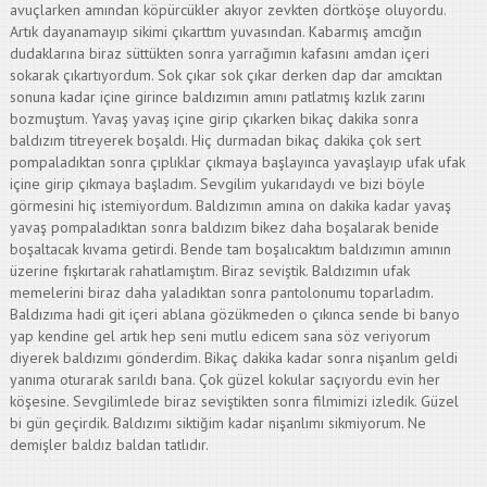
avuçlarken amından köpürcükler akıyor zevkten dörtköşe oluyordu.
Artık dayanamayıp sikimi çıkarttım yuvasından. Kabarmış amcığın
dudaklarına biraz süttükten sonra yarrağımın kafasını amdan içeri
sokarak çıkartıyordum. Sok çıkar sok çıkar derken dap dar amcıktan
sonuna kadar içine girince baldızımın amını patlatmış kızlık zarını
bozmuştum. Yavaş yavaş içine girip çıkarken bikaç dakika sonra
baldızım titreyerek boşaldı. Hiç durmadan bikaç dakika çok sert
pompaladıktan sonra çıplıklar çıkmaya başlayınca yavaşlayıp ufak ufak
içine girip çıkmaya başladım. Sevgilim yukarıdaydı ve bizi böyle
görmesini hiç istemiyordum. Baldızımın amına on dakika kadar yavaş
yavaş pompaladıktan sonra baldızım bikez daha boşalarak benide
boşaltacak kıvama getirdi. Bende tam boşalıcaktım baldızımın amının
üzerine fışkırtarak rahatlamıştım. Biraz seviştik. Baldızımın ufak
memelerini biraz daha yaladıktan sonra pantolonumu toparladım.
Baldızıma hadi git içeri ablana gözükmeden o çıkınca sende bi banyo
yap kendine gel artık hep seni mutlu edicem sana söz veriyorum
diyerek baldızımı gönderdim. Bikaç dakika kadar sonra nişanlım geldi
yanıma oturarak sarıldı bana. Çok güzel kokular saçıyordu evin her
köşesine. Sevgilimlede biraz seviştikten sonra filmimizi izledik. Güzel
bi gün geçirdik. Baldızımı siktiğim kadar nişanlımı sikmiyorum. Ne
demişler baldız baldan tatlıdır.