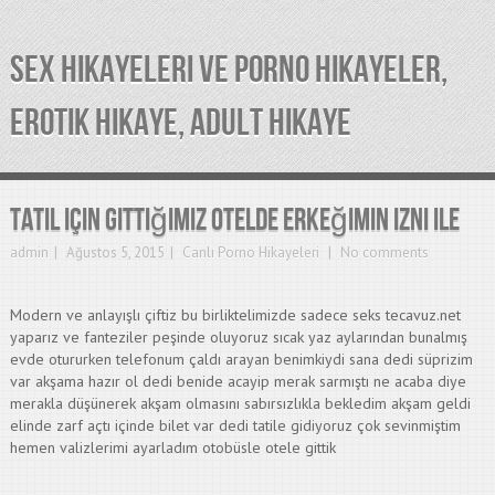
SEX HIKAYELERI VE PORNO HIKAYELER,
EROTIK HIKAYE, ADULT HIKAYE
Tatil için gittiğimiz otelde erkeğimin izni ile
admin
Ağustos 5, 2015
Canlı Porno Hikayeleri
No comments
Modern ve anlayışlı çiftiz bu birliktelimizde sadece seks tecavuz.net
yaparız ve fanteziler peşinde oluyoruz sıcak yaz aylarından bunalmış
evde otururken telefonum çaldı arayan benimkiydi sana dedi süprizim
var akşama hazır ol dedi benide acayip merak sarmıştı ne acaba diye
merakla düşünerek akşam olmasını sabırsızlıkla bekledim akşam geldi
elinde zarf açtı içinde bilet var dedi tatile gidiyoruz çok sevinmiştim
hemen valizlerimi ayarladım otobüsle otele gittik