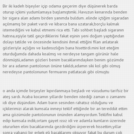
Bir iki kadeh bişeyler içip odama geçerim diye düşünerek barda
oturup içkimi yudumlamaya başlamıştımki..Havuzun kenarında benden
bir sigara alan adamı birden yanımda buldum..elinde içtiğim sigaradan
açılmamış bir paket vardı ve kibarca bana uzatarak,borçlu kalmak
istemediğini ve kabul etmemi rica etti. Tabi sohbet başladı sigaranın
hatrına,eşiyle tatil geçirdiklerini fakat eşinin yeni doğum yaptığından
dolayı tatilde ve öncesinde kendisini ihmal ettiğini filan anlatarak
gözleriyle açlığını ve kadınsızlığını bana hisettirdi.mini kot eteğim
oturduğumda dahada kısalmış ve nerdeyse tangam görünür hale
dönmüştü,adamın gözleri benim bacaklarımdayken benim gözümde
bir ara adamın pantolonun önüne takıldı,adamın siki kol gibi olmuş
neredeyse pantolonunun fermuarını patlatacak gibi olmuştu
o anda içimde birşeyler kıpırdanmaya beşladı ve vücudumu tarifsiz bir
ateş sardı. Acaba kocamın yıllardır benden istediği zaman o zamanmı
idi diye düşündüm. Adam barın sesinden rahatsız olduğunu ve
içkilerimizi alarak kumsala inmeyi teklif ettiğinde bir an tereddüt ettim
ama gözümüde pantolonunun önünden alamıyordum.Teklifini kabul
edip kumsala indik,ortam gayet ıssız idi ve adamla kumların üzerinde
otururken elini bacaklarımda gezdirdiğini ürpererek hissettim,yıllar
sonra yabanci bir erkek eli bacaklarımı okşuyor fakat bu durum çok